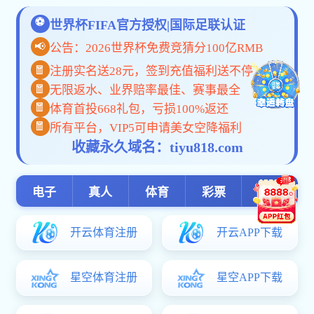
国际ob欧宝a
培养方案
我院召开202
教学活动
国际ob欧宝ap
国际ob欧宝a
新学期开学第
国际ob欧宝ap
郑州大学教务
国际ob欧宝a
开学第一课，启
国际ob欧宝a
国际ob欧宝a
国际ob欧宝a