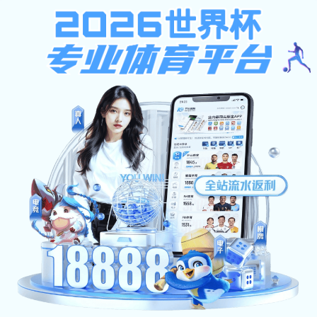
ob欧宝app
首页
ob欧宝app概况
欧宝电竞平台培养
师资队
实验平台
校友专栏
师资队伍
幸运28预测课教师